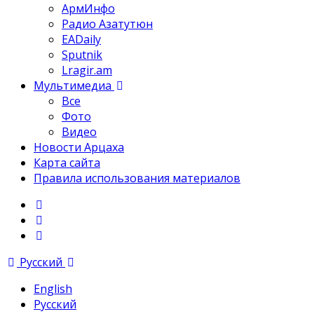
АрмИнфо
Радио Азатутюн
EADaily
Sputnik
Lragir.am
Мультимедиа
Все
Фото
Видео
Новости Арцаха
Карта сайта
Правила использования материалов
Русский
English
Русский