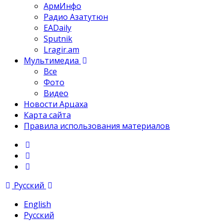
АрмИнфо
Радио Азатутюн
EADaily
Sputnik
Lragir.am
Мультимедиа
Все
Фото
Видео
Новости Арцаха
Карта сайта
Правила использования материалов
Русский
English
Русский