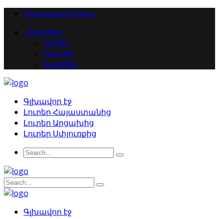
Հետադարձ կապ
Հայերեն
English
Русский
Հայերեն
Գլխավոր էջ
Լուրեր Հայաստանից
Լուրեր Արցախից
Լուրեր Սփյուռքից
Գլխավոր էջ