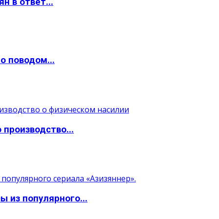
н в ответ...
о поводом...
 производство...
 из популярного...