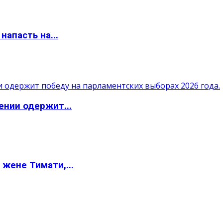
апасть на...
ении одержит...
жене Тимати,...