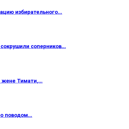
ацию избирательного...
окрушили соперников...
жене Тимати,...
о поводом...