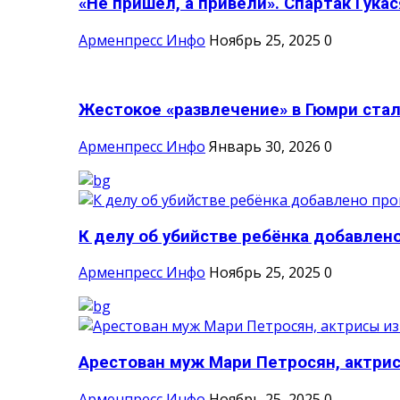
«Не пришёл, а привели». Спартак Гукася
Арменпресс Инфо
Ноябрь 25, 2025
0
Жестокое «развлечение» в Гюмри стал
Арменпресс Инфо
Январь 30, 2026
0
К делу об убийстве ребёнка добавлено
Арменпресс Инфо
Ноябрь 25, 2025
0
Арестован муж Мари Петросян, актрисы
Арменпресс Инфо
Ноябрь 25, 2025
0