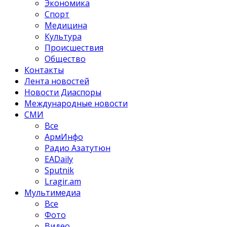
Экономика
Спорт
Медицина
Культура
Происшествия
Общество
Контакты
Лента новостей
Новости Диаспоры
Международные новости
СМИ
Все
АрмИнфо
Радио Азатутюн
EADaily
Sputnik
Lragir.am
Мультимедиа
Все
Фото
Видео