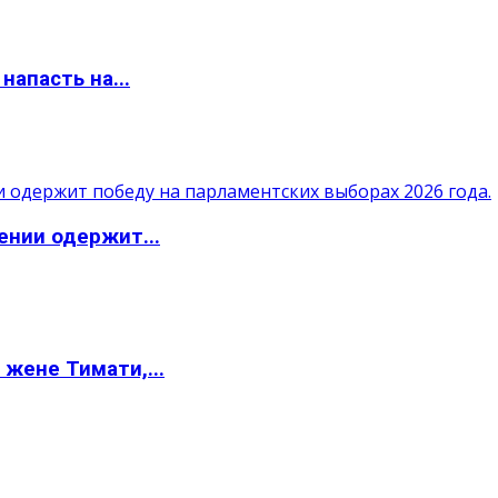
апасть на...
ении одержит...
жене Тимати,...