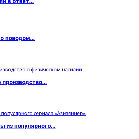
н в ответ...
о поводом...
 производство...
 из популярного...