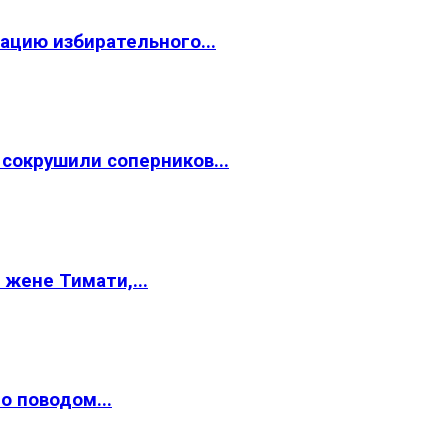
ацию избирательного...
окрушили соперников...
жене Тимати,...
о поводом...