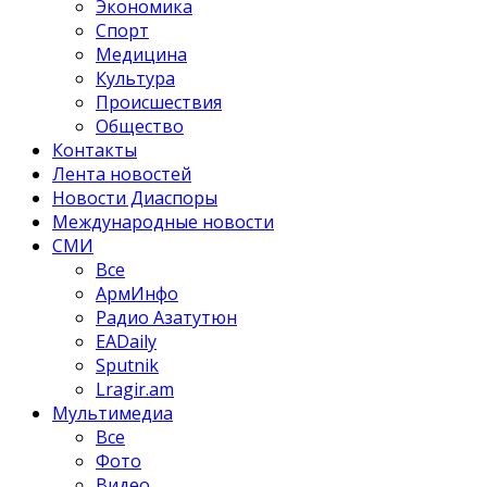
Экономика
Спорт
Медицина
Культура
Происшествия
Общество
Контакты
Лента новостей
Новости Диаспоры
Международные новости
СМИ
Все
АрмИнфо
Радио Азатутюн
EADaily
Sputnik
Lragir.am
Мультимедиа
Все
Фото
Видео