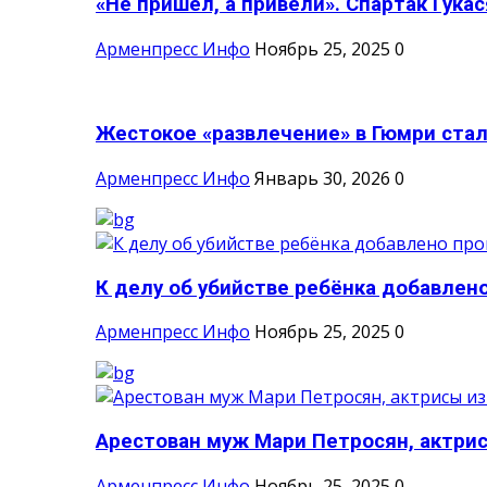
«Не пришёл, а привели». Спартак Гукася
Арменпресс Инфо
Ноябрь 25, 2025
0
Жестокое «развлечение» в Гюмри стал
Арменпресс Инфо
Январь 30, 2026
0
К делу об убийстве ребёнка добавлено
Арменпресс Инфо
Ноябрь 25, 2025
0
Арестован муж Мари Петросян, актрисы
Арменпресс Инфо
Ноябрь 25, 2025
0