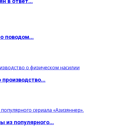
н в ответ...
о поводом...
 производство...
 из популярного...