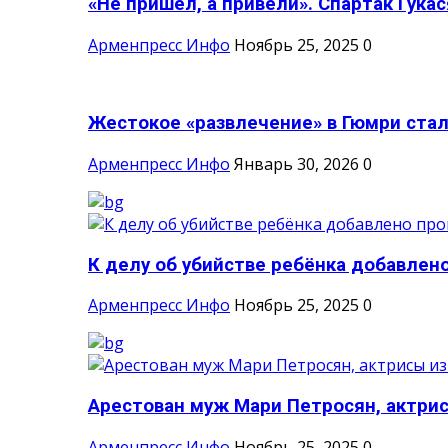
«Не пришёл, а привели». Спартак Гукася
Арменпресс Инфо
Ноябрь 25, 2025
0
Жестокое «развлечение» в Гюмри стал
Арменпресс Инфо
Январь 30, 2026
0
К делу об убийстве ребёнка добавлено
Арменпресс Инфо
Ноябрь 25, 2025
0
Арестован муж Мари Петросян, актрисы
Арменпресс Инфо
Ноябрь 25, 2025
0