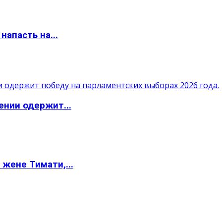
апасть на...
ении одержит...
жене Тимати,...