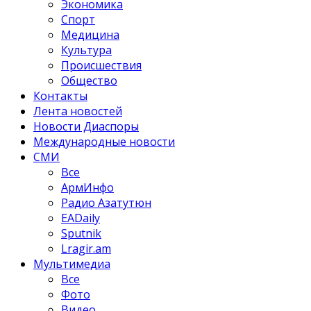
Экономика
Спорт
Медицина
Культура
Происшествия
Общество
Контакты
Лента новостей
Новости Диаспоры
Международные новости
СМИ
Все
АрмИнфо
Радио Азатутюн
EADaily
Sputnik
Lragir.am
Мультимедиа
Все
Фото
Видео