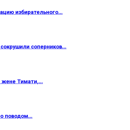
ацию избирательного...
окрушили соперников...
жене Тимати,...
о поводом...